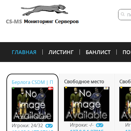
ГЛАВНАЯ
ЛИСТИНГ
БАНЛИСТ
ПО
Свободное место
Своб
Берлога CSDM | Пушки-Лазеры
~
re_gg_dust2x2_cgds
Игроки: -/-
Иг
Игроки: 24/32