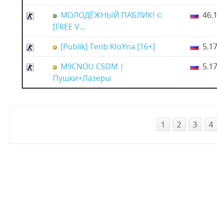
МОЛОДЁЖНЫЙ ПАБЛИК! ©
46.1
[FREE V...
[Publik] Tenb KloYna [16+]
5.17
M9CNOU CSDM |
5.17
Пушки+Лазеры
1
2
3
4