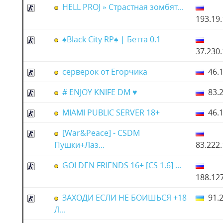
HELL PROJ » Страстная зомбят...
193.19
♠Black City RP♠ | Бетта 0.1
37.230
серверок от Егорчика
46.1
# ENJOY KNIFE DM ♥
83.2
MIAMI PUBLIC SERVER 18+
46.1
[War&Peace] - CSDM
Пушки+Лаз...
83.222
GOLDEN FRIENDS 16+ [CS 1.6] ...
188.12
ЗАХОДИ ЕСЛИ НЕ БОИШЬСЯ +18
91.2
Л...