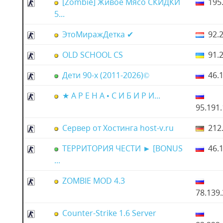
[Zombie] Живое Мясо СКИДКИ
195.
5...
ЭтоМиражДетка ✔
92.2
OLD SCHOOL CS
91.2
Дети 90-х (2011-2026)©
46.1
★ А Р Е Н А • С И Б И Р И...
95.191
Сервер от Хостинга host-v.ru
212.
ТЕРРИТОРИЯ ЧЕСТИ ► [BONUS
46.1
...
ZOMBIE MOD 4.3
78.139
Counter-Strike 1.6 Server