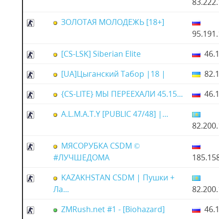
83.222
ЗОЛОТАЯ МОЛОДЕЖЬ [18+]
95.191
[CS-LSK] Siberian Elite
46.1
[UA]Цыганский Табор |18 |
82.1
{CS-LITE} МЫ ПЕРЕЕХАЛИ 45.15...
46.1
A.L.M.A.T.Y [PUBLIC 47/48] |...
82.200
МЯСОРУБКА CSDM ©
#ЛУЧШЕДОМА
185.15
KAZAKHSTAN CSDM | Пушки +
Ла...
82.200
ZMRush.net #1 - [Biohazard]
46.1