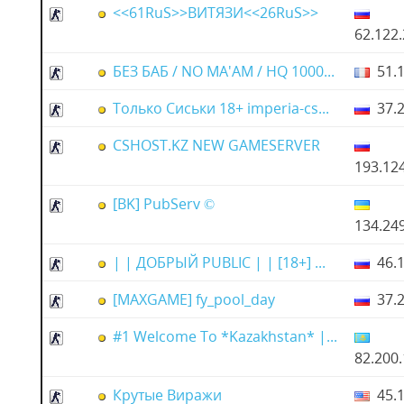
<<61RuS>>ВИТЯЗИ<<26RuS>>
62.122
БЕЗ БАБ / NO MA'AM / HQ 1000...
51.1
Только Сиськи 18+ imperia-cs...
37.2
CSHOST.KZ NEW GAMESERVER
193.12
[BK] PubServ ©
134.24
| | ДОБРЫЙ PUBLIC | | [18+] ...
46.1
[MAXGAME] fy_pool_day
37.2
#1 Welcome To *Kazakhstan* |...
82.200
Крутые Виражи
45.1