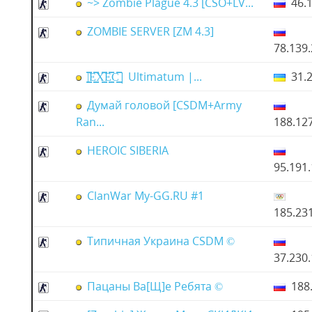
~> Zombie Plague 4.3 [CSO+LV...
46.1
ZOMBIE SERVER [ZM 4.3]
78.139
|͇̿E͇̿X͇̿E͇̿C͇̿| Ultimatum |...
31.2
Думай головой [CSDM+Army
Ran...
188.12
HEROIC SIBERIA
95.191
ClanWar My-GG.RU #1
185.23
Типичная Украина CSDM ©
37.230
Пацаны Вa[Щ]e Ребята ©
188.