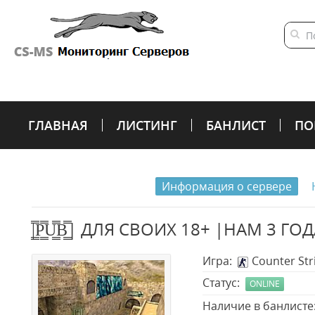
ГЛАВНАЯ
ЛИСТИНГ
БАНЛИСТ
ПО
Информация о сервере
|͇̿P͇̿U͇̿B͇̿| ДЛЯ СВОИХ 18+ |НАМ 3 ГО
Игра:
Counter Stri
Статус:
ONLINE
Наличие в банлист